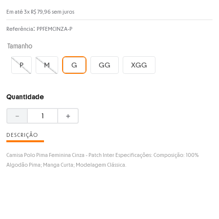
Em até
3
x
R$
79
,
96
sem juros
:
Referência
PPFEMCINZA-P
Tamanho
P
M
G
GG
XGG
Quantidade
－
＋
DESCRIÇÃO
Camisa Polo Pima Feminina Cinza - Patch Inter Especificações: Composição: 100%
Algodão Pima; Manga Curta; Modelagem Clássica.