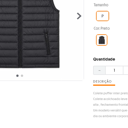
Tamanho
P
Cor
:
Preto
Quantidade
－
DESCRIÇÃO
Colete puffer inter pret
Colete acolchoado leve e 
alta , fechamento fronta
Um modelo versátil que 
dia ou ambiente corpora