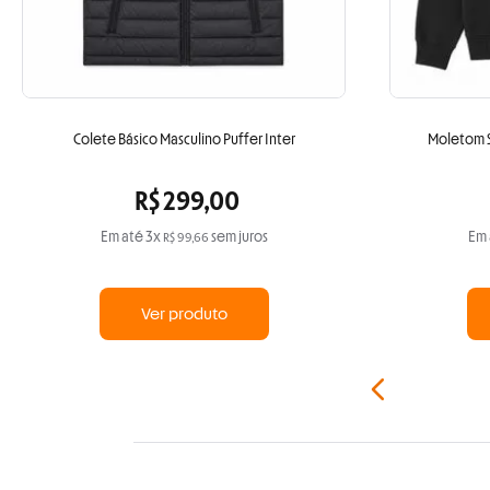
Colete Básico Masculino Puffer Inter
Moletom S
R$
299
,
00
Em até
3
x
sem juros
Em 
R$
99
,
66
Ver produto