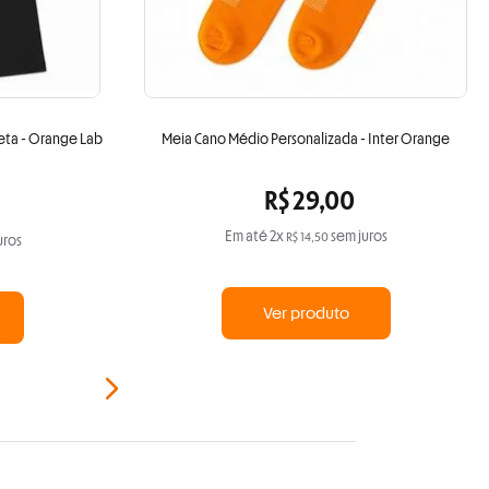
reta - Orange Lab
Meia Cano Médio Personalizada - Inter Orange
R$
29
,
00
Em até
2
x
sem juros
R$
14
,
50
uros
Ver produto