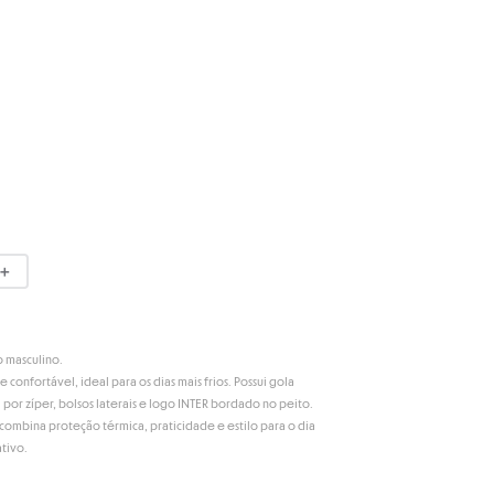
＋
o masculino.
confortável, ideal para os dias mais frios. Possui gola
l por zíper, bolsos laterais e logo INTER bordado no peito.
combina proteção térmica, praticidade e estilo para o dia
tivo.