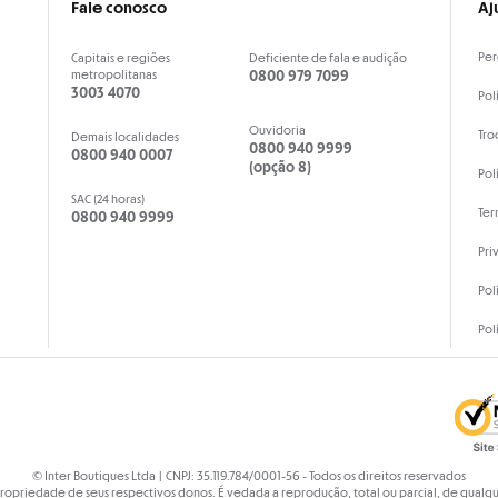
Fale conosco
Aj
Per
Capitais e regiões
Deficiente de fala e audição
metropolitanas
0800 979 7099
3003 4070
Pol
Ouvidoria
Tro
Demais localidades
0800 940 9999
0800 940 0007
(opção 8)
Pol
SAC (24 horas)
Ter
0800 940 9999
Pri
Pol
Pol
© Inter Boutiques Ltda | CNPJ: 35.119.784/0001-56 - Todos os direitos reservados
propriedade de seus respectivos donos. É vedada a reprodução, total ou parcial, de qual