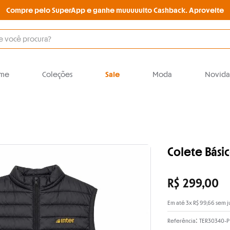
Compre pelo SuperApp e ganhe muuuuuito Cashback. Aproveite
O que você procura?
me
Coleções
Sale
Moda
Novida
Colete Básic
R$
299
,
00
Em até
3
x
R$
99
,
66
sem j
:
Referência
TER30340-P