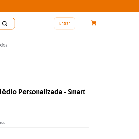
Entrar
des
édio Personalizada - Smart
ros