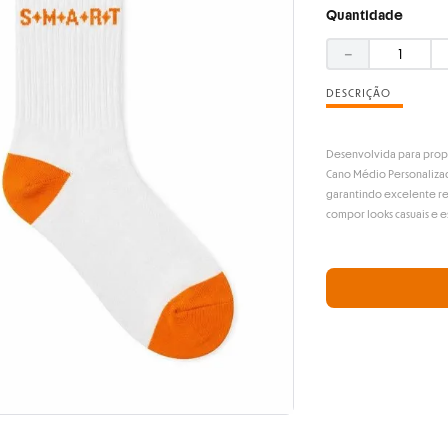
Quantidade
－
DESCRIÇÃO
Desenvolvida para propo
Cano Médio Personaliza
garantindo excelente re
compor looks casuais e e