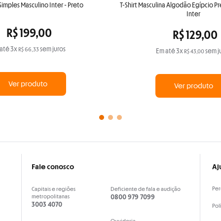
imples Masculino Inter - Preto
T-Shirt Masculina Algodão Egípcio P
Inter
R$
199
,
00
R$
129
,
00
até
3
x
sem juros
R$
66
,
33
Em até
3
x
sem j
R$
43
,
00
Ver produto
Ver produto
Fale conosco
Aj
Per
Capitais e regiões
Deficiente de fala e audição
metropolitanas
0800 979 7099
3003 4070
Pol