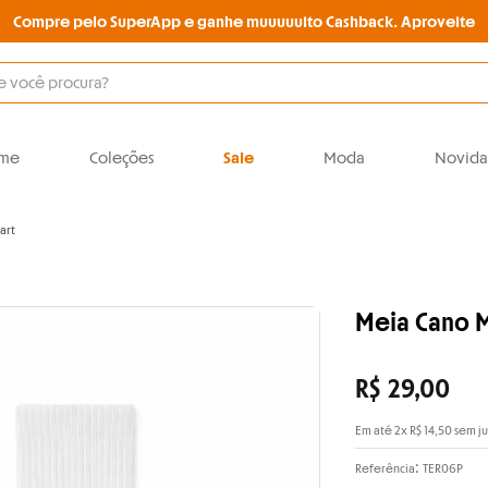
Compre pelo SuperApp e ganhe muuuuuito Cashback. Aproveite
O que você procura?
me
Coleções
Sale
Moda
Novida
art
Meia Cano M
R$
29
,
00
Em até
2
x
R$
14
,
50
sem ju
:
Referência
TER06P