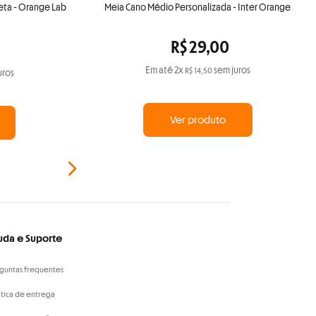
reta - Orange Lab
Meia Cano Médio Personalizada - Inter Orange
R$
29
,
00
Em até
2
x
sem juros
R$
14
,
50
uros
Ver produto
uda e Suporte
guntas frequentes
ítica de entrega