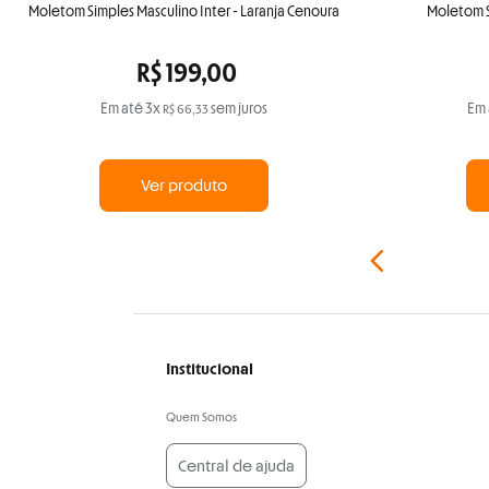
Moletom Simples Masculino Inter - Laranja Cenoura
Moletom S
R$
199
,
00
Em até
3
x
sem juros
Em 
R$
66
,
33
Ver produto
Institucional
Quem Somos
Central de ajuda