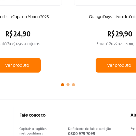
rochura Copa do Mundo 2026
Orange Days - Livro de Color
R$
24
,
90
R$
29
,
90
 até
2
x
sem juros
Em até
2
x
sem j
R$
12
,
45
R$
14
,
95
Ver produto
Ver produto
Fale conosco
Aj
Per
Capitais e regiões
Deficiente de fala e audição
metropolitanas
0800 979 7099