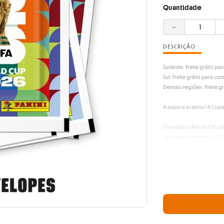
Quantidade
－
DESCRIÇÃO
Sudeste: frete grátis pa
Sul: frete grátis para co
Demais regiões: frete gr
A espera acabou! A Copa
O lendário Álbum Oficial
um design renovado. É h
talentos que vão fazer hi
O que você vai encontra
-112 páginas de pura em
-Envelopes com 7 figurin
-Disponível nas versões 
O legado continua.