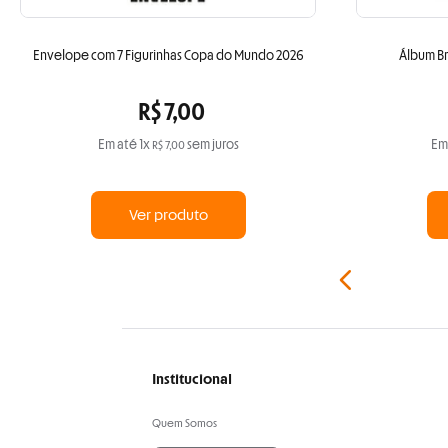
Envelope com 7 Figurinhas Copa do Mundo 2026
Álbum B
R$
7
,
00
Em até
1
x
sem juros
Em
R$
7
,
00
Ver produto
Institucional
Quem Somos