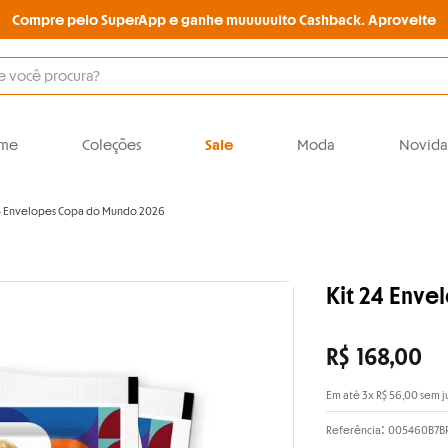
Compre pelo SuperApp e ganhe muuuuuito Cashback. Aproveite
O que você procura?
me
Coleções
Sale
Moda
Novida
24 Envelopes Copa do Mundo 2026
Kit 24 Env
R$
168
,
00
Em até
3
x
R$
56
,
00
sem j
:
Referência
005460B7BR