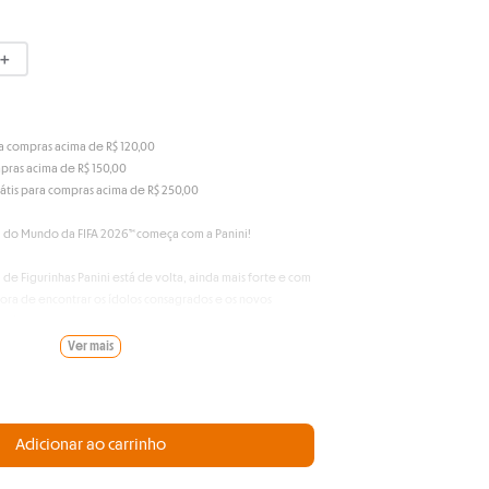
＋
ra compras acima de R$ 120,00
mpras acima de R$ 150,00
átis para compras acima de R$ 250,00
 do Mundo da FIFA 2026™ começa com a Panini!
 de Figurinhas Panini está de volta, ainda mais forte e com
ora de encontrar os ídolos consagrados e os novos
stória.
Ver mais
r nesta coleção:
oção e apelo global.
has, com chance de encontrar a Figurinha Extra.
brochura, capa dura clássica, prata e ouro.
Adicionar ao carrinho