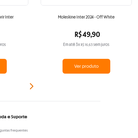
ir Inter
Moleskine Inter 2024 - Off White
R$
49
,
90
uros
Em até
3
x
sem juros
R$
16
,
63
Ver produto
uda e Suporte
guntas frequentes