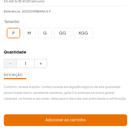
Em até
3
x
R$
43
,
00
sem juros
:
Referência
A010101MBRANCA-P
Tamanho
P
M
G
GG
XGG
Quantidade
－
＋
DESCRIÇÃO
Conforto, leveza e estilo. Confeccionada em algodão egípcio de alta qualidade,
possui toque macio, excelente caimento, gola O e estampa exclusiva global
conquest, na frente e nas costas. Ideal para o dia a dia com praticidade e sofisticação.
Adicionar ao carrinho